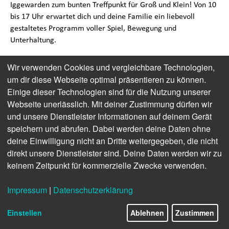
Iggewarden zum bunten Treffpunkt für Groß und Klein! Von 10
bis 17 Uhr erwartet dich und deine Familie ein liebevoll
gestaltetes Programm voller Spiel, Bewegung und
Unterhaltung.
Highlight Nummer eins: die Eiersuche!
Wir verwenden Cookies und vergleichbare Technologien,
Auf einem extra abgesperrten Areal kannst du nach bunten
um dir diese Webseite optimal präsentieren zu können.
Ostereiern suchen – ein Spaß für die ganze Familie. Außerdem
Einige dieser Technologien sind für die Nutzung unserer
gibt es das Animax-Programm mit Friesengolf, Bogenschießen,
Webseite unerlässlich. Mit deiner Zustimmung dürfen wir
Eierlauf, Sackhüpfen, Eierbemalen, Glitzertattoos und noch
und unsere Dienstleister Informationen auf deinem Gerät
viel mehr. Und wer Tiere mag, darf die Schafe Fiete und Fietje
speichern und abrufen. Dabei werden deine Daten ohne
knuddeln und für süße Fotoshootings treffen.
deine Einwilligung nicht an Dritte weitergegeben, die nicht
direkt unsere Dienstleister sind. Deine Daten werden wir zu
Zweimal am Tag geht’s dann richtig magisch zu:
keinem Zeitpunkt für kommerzielle Zwecke verwenden.
Der Küstenmagier zeigt seine Show „Der Zauberer und sein
Zauberlehrling“. Der Zauberlehrling hat ordentlich
Impressum
|
Datenschutzerklärung
Schabernack im Kopf und bringt nicht nur seinen Meister,
sondern auch die Kinder zum Lachen – kein Wunder, dass er
schon seit drei Jahren im ersten Lehrjahr steckt!
Einstellen
Ablehnen
Zustimmen