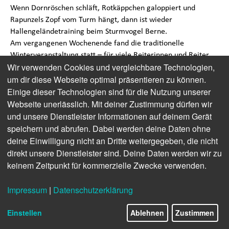
Wenn Dornröschen schläft, Rotkäppchen galoppiert und
Rapunzels Zopf vom Turm hängt, dann ist wieder
Hallengeländetraining beim Sturmvogel Berne.
Am vergangenen Wochenende fand die traditionelle
Winterveranstaltung statt – für viele Reiterinnen und Reiter
Wir verwenden Cookies und vergleichbare Technologien,
ein fester Bestandteil der Vielseitigkeitsvorbereitung und für
um dir diese Webseite optimal präsentieren zu können.
alle anderen einfach eine willkommene Abwechslung im
Einige dieser Technologien sind für die Nutzung unserer
Wintertraining.
Webseite unerlässlich. Mit deiner Zustimmung dürfen wir
Unter dem Motto „Märchen“ ritten drei Tage lang rund 170
Teilnehmende über Hindernisse aus Holz, Tannen, Reet und
und unsere Dienstleister Informationen auf deinem Gerät
bunten Blumen. Das erfahrene Trainerteam um Mairin Buch,
speichern und abrufen. Dabei werden deine Daten ohne
Claas Jüchter, Johanna Wetjen-Sanders und Anna Hoffmann
deine Einwilligung nicht an Dritte weitergegeben, die nicht
sorgte für Abwechslung und Technikfeinschliff.
direkt unsere Dienstleister sind. Deine Daten werden wir zu
Ein Highlight war der „Indoor-Ausritt“ am Sonntagmittag, bei
keinem Zeitpunkt für kommerzielle Zwecke verwenden.
dem die jüngsten Vereinsmitglieder unter Leitung von
Alke Jüchter den dekorierten Parcours erkundeten – inklusive
Impressum
|
Datenschutzerklärung
kleiner Sprünge und großer Augen. Natürlich kam auch der
gemütliche Teil nicht zu kurz: warmes Essen, Kuchenbuffet und
Einstellen
Ablehnen
Zustimmen
viele helfende Hände machten die Veranstaltung wieder zu