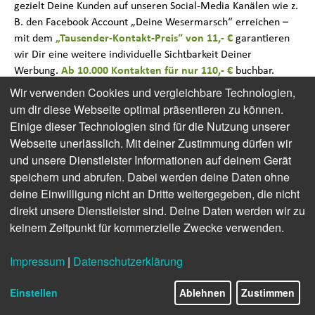
gezielt Deine Kunden auf unseren Social-Media Kanälen wie z.
B. den Facebook Account „Deine Wesermarsch“ erreichen –
mit dem
„Tausender-Kontakt-Preis“ von 11,- €
garantieren
wir Dir eine weitere individuelle Sichtbarkeit Deiner
Werbung.
Ab 10.000 Kontakten für nur 110,- €
buchbar.
Wir verwenden Cookies und vergleichbare Technologien,
Alle Preise verstehen sich zuzüglich 19% MwSt.
um dir diese Webseite optimal präsentieren zu können.
Einige dieser Technologien sind für die Nutzung unserer
Bild- und Filmmaterial
Webseite unerlässlich. Mit deiner Zustimmung dürfen wir
und unsere Dienstleister Informationen auf deinem Gerät
Sollte bitte in einer für Onlinepublikationen ausreichenden
Auflösung (72 dpi) im Querformat 16:9 (1920 x 1080 px) als
speichern und abrufen. Dabei werden deine Daten ohne
jpg- oder png-Datei sowie einer mp4-Datei (max. Datenmenge
deine Einwilligung nicht an Dritte weitergegeben, die nicht
20 MB und unbedingt Querformat) angeliefert werden. Bilder
direkt unsere Dienstleister sind. Deine Daten werden wir zu
sollten immer mit Motiv und Urheber benannt sein.
keinem Zeitpunkt für kommerzielle Zwecke verwenden.
Anzeigen
Impressum
|
Datenschutzerklärung
Anlieferung gerne als jpg-/png-Datei oder animiertes GIF,
Einstellen
Ablehnen
Zustimmen
Endformat: Breite max. 600 Pixel – Höhe ist frei wählbar, ohne
Beschnitt-/Sonderzeichen.