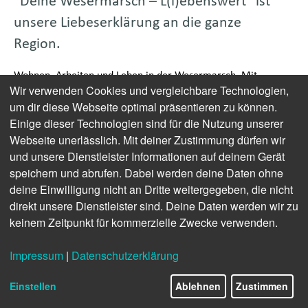
"Deine Wesermarsch – L(i)ebenswert" ist
unsere Liebeserklärung an die ganze
Region.
Wohnen, Arbeiten und Leben in der Wesermarsch. Mit
Wir verwenden Cookies und vergleichbare Technologien,
interessanten Einblicken und multimedialen Inhalten über
um dir diese Webseite optimal präsentieren zu können.
Land & Leute, Vereine, Verbände, Organisationen und
Einige dieser Technologien sind für die Nutzung unserer
Unternehmen sowie Tipps und Veranstaltungen wird seit dem
Webseite unerlässlich. Mit deiner Zustimmung dürfen wir
17. Juli 2024 der Bekanntheitsgrad und das Image der
und unsere Dienstleister Informationen auf deinem Gerät
Wesermarsch gestärkt. In Kooperation mit dem
speichern und abrufen. Dabei werden deine Daten ohne
Standortmarketing Wesermarsch werden wir die schönen
Seiten der Wesermarsch aufzeigen.
deine Einwilligung nicht an Dritte weitergegeben, die nicht
direkt unsere Dienstleister sind. Deine Daten werden wir zu
Begib Dich mit uns auf die Reise. Deine Werbung im digitalen
keinem Zeitpunkt für kommerzielle Zwecke verwenden.
Magazin “Deine Wesermarsch – L(i)ebenswert“ erreicht ein
engagiertes und interessiertes Publikum, die das Leben in der
Impressum
|
Datenschutzerklärung
Wesermarsch in den Vordergrund stellt. Durch die digitale
Platzierung und Integration Deiner Inhalte, sowie der gezielten
Einstellen
Ablehnen
Zustimmen
Reichweitenverlängerungen über verschiedene Formate,